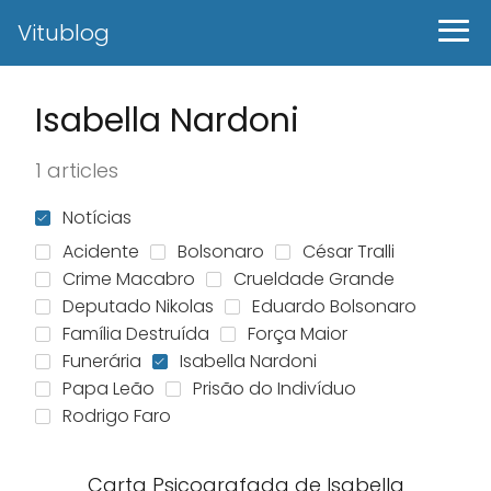
Vitublog
Isabella Nardoni
1 articles
Notícias
Acidente
Bolsonaro
César Tralli
Crime Macabro
Crueldade Grande
Deputado Nikolas
Eduardo Bolsonaro
Família Destruída
Força Maior
Funerária
Isabella Nardoni
Papa Leão
Prisão do Indivíduo
Rodrigo Faro
Carta Psicografada de Isabella