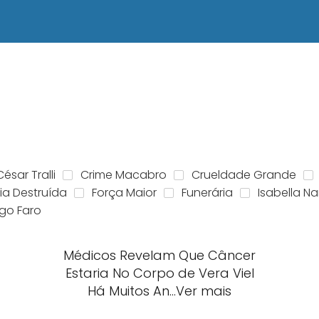
César Tralli
Crime Macabro
Crueldade Grande
ia Destruída
Força Maior
Funerária
Isabella Na
igo Faro
Médicos Revelam Que Câncer
Estaria No Corpo de Vera Viel
Há Muitos An…Ver mais