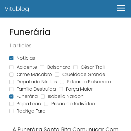
Vitublog
Funerária
1 articles
Notícias
Acidente
Bolsonaro
César Tralli
Crime Macabro
Crueldade Grande
Deputado Nikolas
Eduardo Bolsonaro
Família Destruída
Força Maior
Funerária
Isabella Nardoni
Papa Leão
Prisão do Indivíduo
Rodrigo Faro
A Funerária Santa Rita Comunucar Com