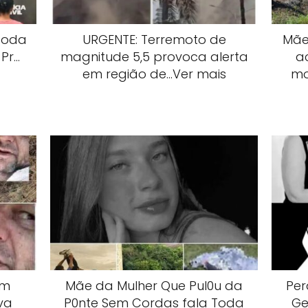
toda
URGENTE: Terremoto de
Mãe
Pr…
magnitude 5,5 provoca alerta
a
em região de…Ver mais
mo
em
Mãe da Mulher Que Pul0u da
Per
va
P0nte Sem Cordas fala Toda
Ge