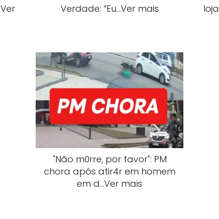
…Ver
Verdade: “Eu…Ver mais
loj
"Não m0rre, por favor": PM
chora após atir4r em homem
em d…Ver mais