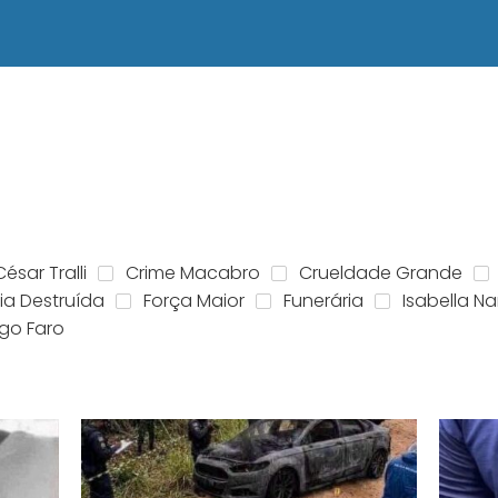
César Tralli
Crime Macabro
Crueldade Grande
ia Destruída
Força Maior
Funerária
Isabella Na
igo Faro