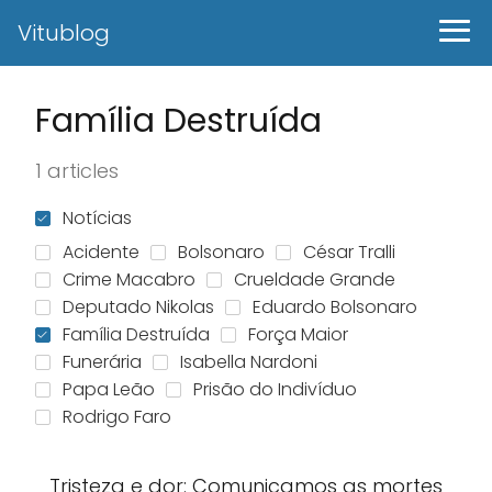
Vitublog
Família Destruída
1 articles
Notícias
Acidente
Bolsonaro
César Tralli
Crime Macabro
Crueldade Grande
Deputado Nikolas
Eduardo Bolsonaro
Família Destruída
Força Maior
Funerária
Isabella Nardoni
Papa Leão
Prisão do Indivíduo
Rodrigo Faro
Tristeza e dor: Comunicamos as mortes