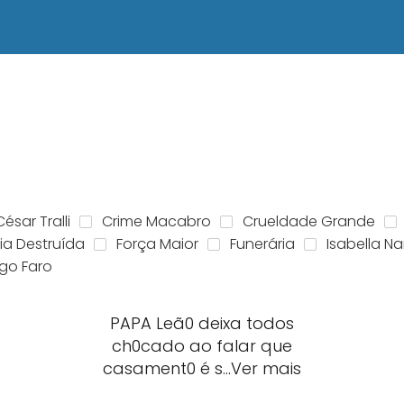
César Tralli
Crime Macabro
Crueldade Grande
ia Destruída
Força Maior
Funerária
Isabella Na
igo Faro
PAPA Leã0 deixa todos
ch0cado ao falar que
casament0 é s…Ver mais