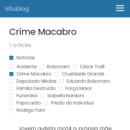
Vitublog
Crime Macabro
1 articles
Notícias
Acidente
Bolsonaro
César Tralli
Crime Macabro
Crueldade Grande
Deputado Nikolas
Eduardo Bolsonaro
Família Destruída
Força Maior
Funerária
Isabella Nardoni
Papa Leão
Prisão do Indivíduo
Rodrigo Faro
Jovem autista mat4 a própria mãe