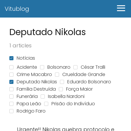
Vitublog
Deputado Nikolas
1 articles
Notícias
Acidente
Bolsonaro
César Tralli
Crime Macabro
Crueldade Grande
Deputado Nikolas
Eduardo Bolsonaro
Família Destruída
Força Maior
Funerária
Isabella Nardoni
Papa Leão
Prisão do Indivíduo
Rodrigo Faro
Urgente!! Nikolas quebra protocolo e