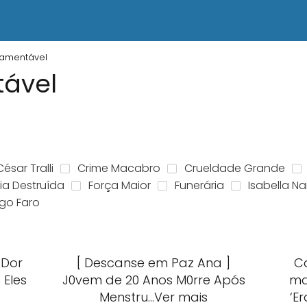
Lamentável
ável
César Tralli
Crime Macabro
Crueldade Grande
ia Destruída
Força Maior
Funerária
Isabella Na
igo Faro
 Dor
[ Descanse em Paz Ana ]
C
 Eles
J0vem de 20 Anos M0rre Após
ma
Menstru…Ver mais
‘E