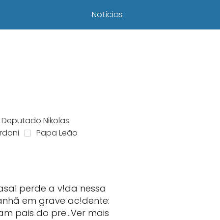
Notícias
Deputado Nikolas
rdoni
Papa Leão
asal perde a v!da nessa
nhã em grave ac!dente:
ram pais do pre…Ver mais