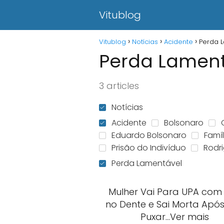
Vitublog
Vitublog
Notícias
Acidente
Perda 
Perda Lament
3 articles
Notícias
Acidente
Bolsonaro
Eduardo Bolsonaro
Famíl
Prisão do Indivíduo
Rodr
Perda Lamentável
Mulher Vai Para UPA com
no Dente e Sai Morta Após
Puxar…Ver mais