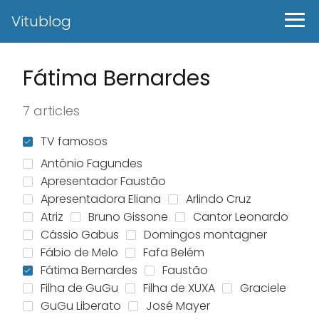
Vitublog
Fátima Bernardes
7 articles
TV famosos
Antônio Fagundes
Apresentador Faustão
Apresentadora Eliana
Arlindo Cruz
Atriz
Bruno Gissone
Cantor Leonardo
Cássio Gabus
Domingos montagner
Fábio de Melo
Fafa Belém
Fátima Bernardes
Faustão
Filha de GuGu
Filha de XUXA
Graciele
GuGu Liberato
José Mayer