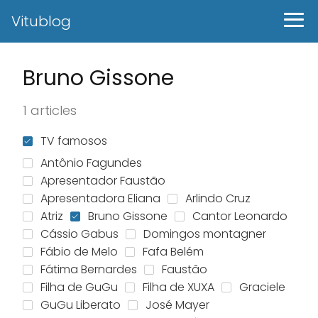
Vitublog
Bruno Gissone
1 articles
TV famosos
Antônio Fagundes
Apresentador Faustão
Apresentadora Eliana
Arlindo Cruz
Atriz
Bruno Gissone
Cantor Leonardo
Cássio Gabus
Domingos montagner
Fábio de Melo
Fafa Belém
Fátima Bernardes
Faustão
Filha de GuGu
Filha de XUXA
Graciele
GuGu Liberato
José Mayer