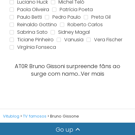
Luciano Huck
Michel Teló
Paola Oliveira
Patrícia Poeta
Paulo Betti
Pedro Paulo
Preta Gil
Reinaldo Gottino
Roberto Carlos
Sabrina Sato
Sidney Magal
Ticiane Pinheiro
Vanusia
Vera Fischer
Virgínia Fonseca
AT0R Bruno Gissoni surpreende fãns ao
surge com namo…Ver mais
Vitublog
TV famosos
Bruno Gissone
Go up