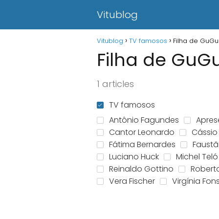
Vitublog
Vitublog
TV famosos
Filha de GuGu
Filha de GuG
1 articles
TV famosos
Antônio Fagundes
Apres
Cantor Leonardo
Cássio
Fátima Bernardes
Faust
Luciano Huck
Michel Teló
Reinaldo Gottino
Robert
Vera Fischer
Virgínia Fo