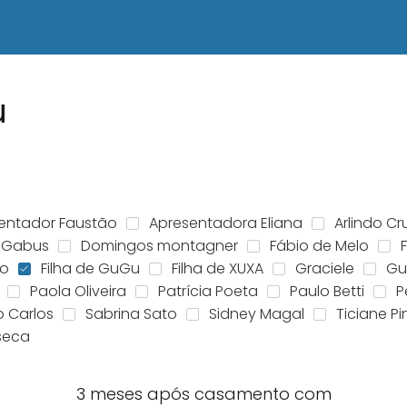
u
entador Faustão
Apresentadora Eliana
Arlindo Cr
 Gabus
Domingos montagner
Fábio de Melo
ão
Filha de GuGu
Filha de XUXA
Graciele
Gu
Paola Oliveira
Patrícia Poeta
Paulo Betti
P
o Carlos
Sabrina Sato
Sidney Magal
Ticiane Pi
nseca
3 meses após casamento com