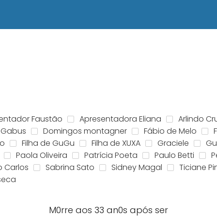
entador Faustão
Apresentadora Eliana
Arlindo Cr
 Gabus
Domingos montagner
Fábio de Melo
ão
Filha de GuGu
Filha de XUXA
Graciele
Gu
Paola Oliveira
Patrícia Poeta
Paulo Betti
P
o Carlos
Sabrina Sato
Sidney Magal
Ticiane Pi
nseca
M0rre aos 33 an0s após ser