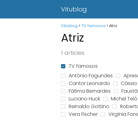
Vitublog
Vitublog
TV famosos
Atriz
Atriz
1 articles
TV famosos
Antônio Fagundes
Apres
Cantor Leonardo
Cássio
Fátima Bernardes
Faust
Luciano Huck
Michel Teló
Reinaldo Gottino
Robert
Vera Fischer
Virgínia Fo