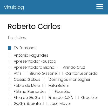
Vitublog
Roberto Carlos
1 articles
TV famosos
Antônio Fagundes
Apresentador Faustão
Apresentadora Eliana
Arlindo Cruz
Atriz
Bruno Gissone
Cantor Leonardo
Cássio Gabus
Domingos montagner
Fábio de Melo
Fafa Belém
Fátima Bernardes
Faustão
Filha de GuGu
Filha de XUXA
Graciele
GuGu Liberato
José Mayer