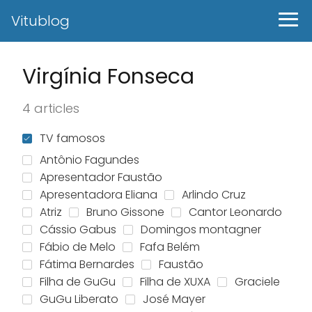
Vitublog
Virgínia Fonseca
4 articles
TV famosos
Antônio Fagundes
Apresentador Faustão
Apresentadora Eliana
Arlindo Cruz
Atriz
Bruno Gissone
Cantor Leonardo
Cássio Gabus
Domingos montagner
Fábio de Melo
Fafa Belém
Fátima Bernardes
Faustão
Filha de GuGu
Filha de XUXA
Graciele
GuGu Liberato
José Mayer