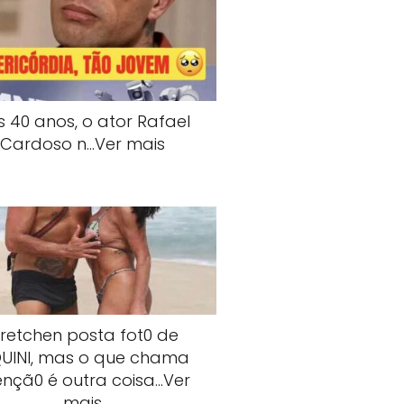
s 40 anos, o ator Rafael
Cardoso n…Ver mais
retchen posta fot0 de
QUlNI, mas o que chama
ençã0 é outra coisa…Ver
mais