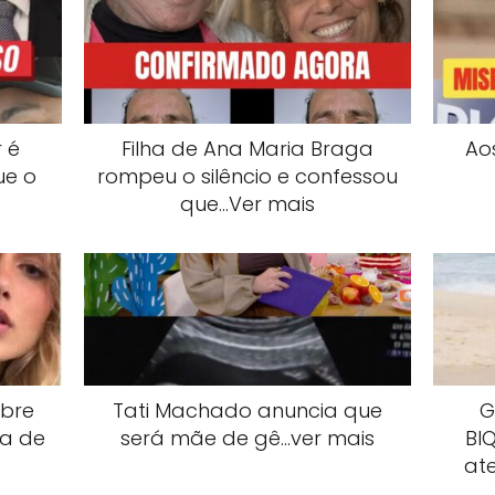
 é
Filha de Ana Maria Braga
Ao
ue o
rompeu o silêncio e confessou
que…Ver mais
obre
Tati Machado anuncia que
G
ta de
será mãe de gê…ver mais
Bl
at