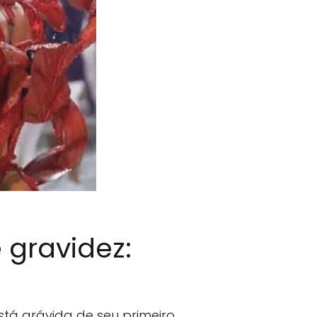
 gravidez:
está grávida de seu primeiro