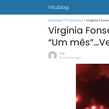
Vitublog
Vitublog
TV famosos
Virgínia Fons
Virgínia Fons
“Um mês”…Ve
ozy
6 meses ago