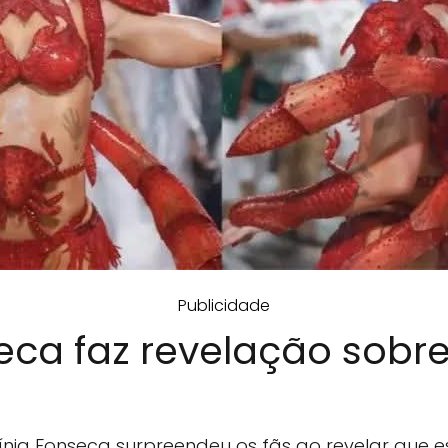
Publicidade
eca faz revelação sobre
rgínia Fonseca surpreendeu os fãs ao revelar que 