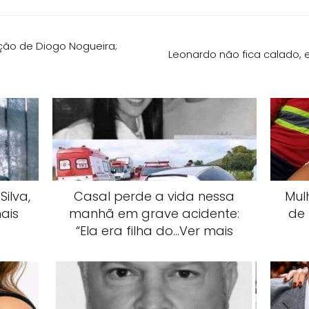
ação de Diogo Nogueira;
Leonardo não fica calado, e
ilva,
Casal perde a vida nessa
Mul
ais
manhã em grave acidente:
de 
“Ela era filha do…Ver mais