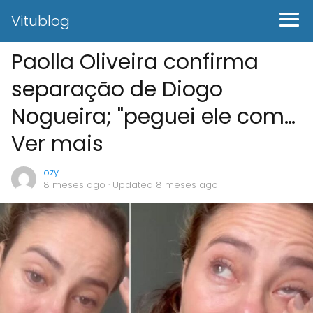
Vitublog
Paolla Oliveira confirma
separação de Diogo
Nogueira; "peguei ele com…
Ver mais
ozy
8 meses ago
· Updated 8 meses ago