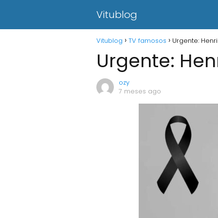
Vitublog
Vitublog
TV famosos
Urgente: Henri
Urgente: Henr
ozy
7 meses ago