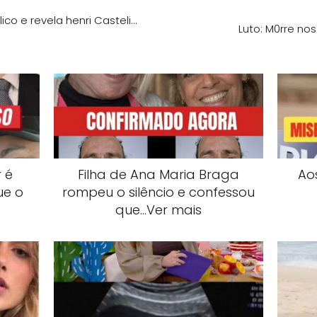
o e revela henri Casteli…
Luto: M0rre no
 é
Filha de Ana Maria Braga
Ao
ue o
rompeu o silêncio e confessou
que…Ver mais