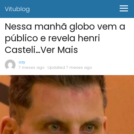
Vitublog
Nessa manhã globo vem a
público e revela henri
Casteli…Ver Mais
ozy
7 meses ago
· Updated 7 meses ago