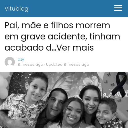
Vitublog
Pai, mãe e filhos morrem
em grave acidente, tinham
acabado d…Ver mais
ozy
8 meses ago
· Updated 8 meses ago