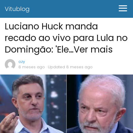
Vitublog
Luciano Huck manda
recado ao vivo para Lula no
Domingão: 'Ele…Ver mais
ozy
8 meses ago
· Updated 8 meses ago