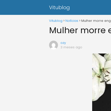
Vitublog
Vitublog
Notícias
Mulher morre eng
Mulher morre 
ozy
3 meses ago