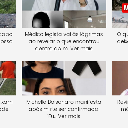
acaba
Médico legista vai às lágrimas
O q
nosso
ao revelar o que encontrou
deix
dentro do m…Ver mais
eixam
Michelle Bolsonaro manifesta
Rev
dade
após m rte ser confirmada:
mã
'Eu… Ver mais