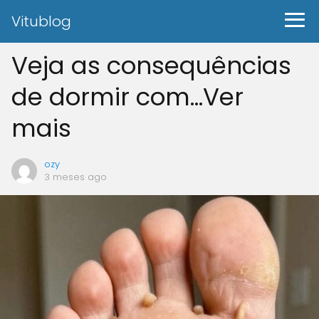
Vitublog
Veja as consequências
de dormir com…Ver
mais
ozy
3 meses ago