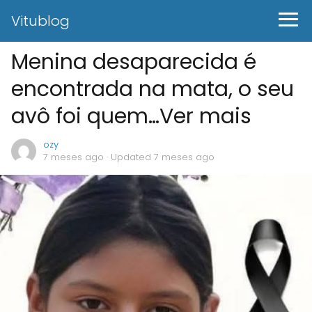
Vitublog
Menina desaparecida é
encontrada na mata, o seu
avô foi quem…Ver mais
ozy
7 meses ago
· Updated 7 meses ago