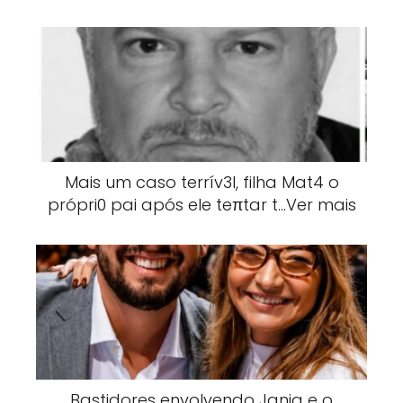
Mais um caso terrív3l, filha Mat4 o
própri0 pai após ele teπtar t…Ver mais
Bastidores envolvendo Janja e o