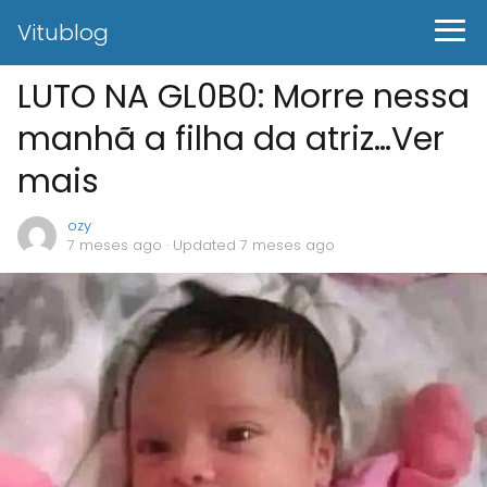
Vitublog
LUTO NA GL0B0: Morre nessa
manhã a filha da atriz…Ver
mais
ozy
7 meses ago
· Updated 7 meses ago