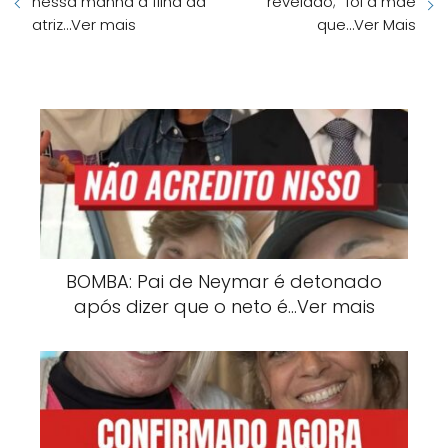
nessa manhã a filha da
revelado; “foi a mãe
atriz…Ver mais
que…Ver Mais
BOMBA: Pai de Neymar é detonado
após dizer que o neto é…Ver mais