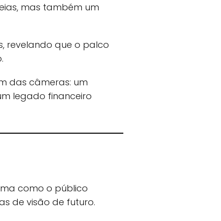
teias, mas também um
, revelando que o palco
.
ém das câmeras: um
um legado financeiro
rma como o público
s de visão de futuro.