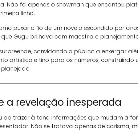
da. Não foi apenas o showman que encantou pla
rimeira linha.
omo puxar o fio de um novelo escondido por anos
m que Gugu brilhava com maestria e planejamento
urpreende, convidando o público a enxergar al
to artístico e tino para os números, construindo 
planejado.
e a revelação inesperada
u ao trazer à tona informações que mudam a fo
resentador. Não se tratava apenas de carisma, ma