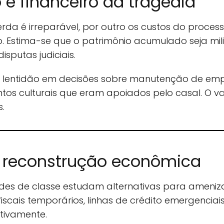
e financeiro da tragédia
rda é irreparável, por outro os custos do proces
stima-se que o patrimônio acumulado seja milion
isputas judiciais.
ica lentidão em decisões sobre manutenção de em
ntos culturais que eram apoiados pelo casal. O v
s.
 reconstrução econômica
ades de classe estudam alternativas para ameniza
 fiscais temporários, linhas de crédito emergencia
tivamente.