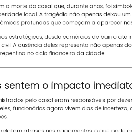
 a morte do casal que, durante anos, foi símbol
ridade local. A tragédia não apenas deixou um 
nômicas profundas que começam a aparecer nas 
s estratégicos, desde comércios de bairro até i
civil. A ausência deles representa não apenas do
entina no ciclo financeiro da cidade.
s sentem o impacto imediat
strados pelo casal eram responsáveis por deze
deles, funcionários agora vivem dias de incerteza
es.
já relatam atrasos nos pagamentos, o que pode g