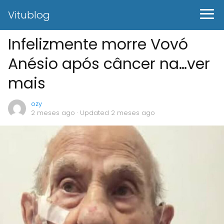
Vitublog
Infelizmente morre Vovó
Anésio após câncer na…ver
mais
ozy
2 meses ago
· Updated 2 meses ago