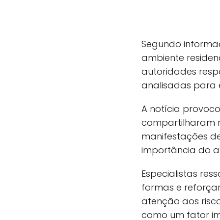
Segundo informaç
ambiente residen
autoridades resp
analisadas para 
A notícia provoc
compartilharam m
manifestações d
importância do a
Especialistas re
formas e reforça
atenção aos risc
como um fator i