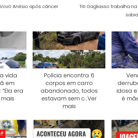
 Vovó Anésio após câncer
Titi Gagliasso trabalha n
sabia
a vida
Polícia encontra 6
Ven
hã em
corpos em carro
derrub
 “Ela era
abandonado, todos
idosa e
 mais
estavam sem c…Ver
é mãe
mais