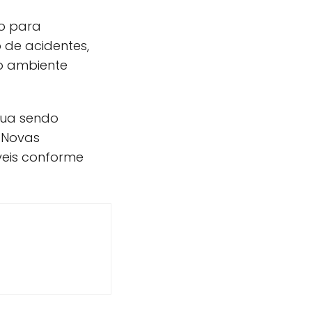
o para
 de acidentes,
o ambiente
nua sendo
 Novas
veis conforme