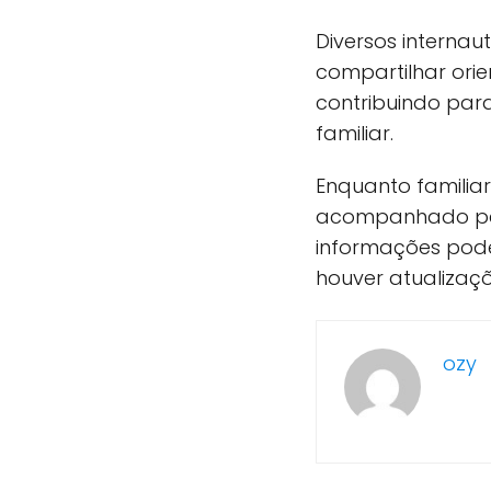
Diversos interna
compartilhar ori
contribuindo par
familiar.
Enquanto familia
acompanhado pel
informações pode
houver atualizaçõ
ozy