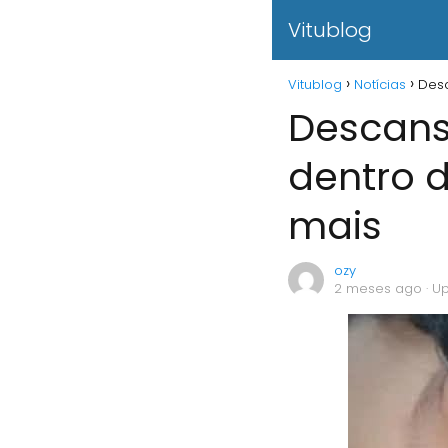
Vitublog
Vitublog
Notícias
Desc
Descans
dentro 
mais
ozy
2 meses ago
· U