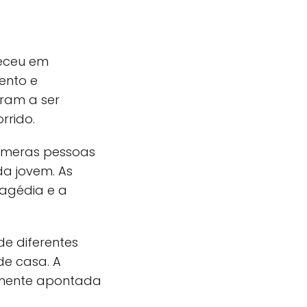
teceu em
ento e
aram a ser
rrido.
númeras pessoas
a jovem. As
agédia e a
e diferentes
de casa. A
temente apontada