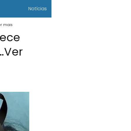
Notícias
r mais
lece
…Ver