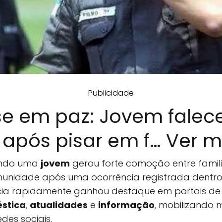
Publicidade
e em paz: Jovem falece
 após pisar em f… Ver m
endo uma
jovem
gerou forte comoção entre famili
nidade após uma ocorrência registrada dentro
tícia rapidamente ganhou destaque em portais d
stica
,
atualidades
e
informação
, mobilizando 
des sociais.