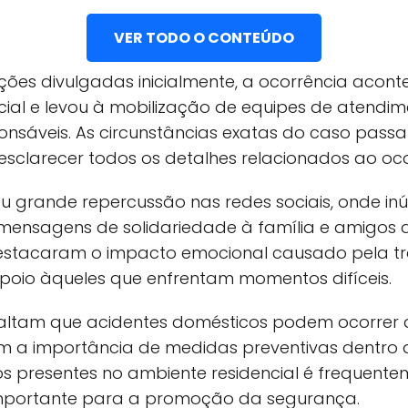
VER TODO O CONTEÚDO
ões divulgadas inicialmente, a ocorrência acon
cial e levou à mobilização de equipes de atendim
onsáveis. As circunstâncias exatas do caso pass
esclarecer todos os detalhes relacionados ao oco
ou grande repercussão nas redes sociais, onde i
ensagens de solidariedade à família e amigos d
estacaram o impacto emocional causado pela tr
poio àqueles que enfrentam momentos difíceis.
ssaltam que acidentes domésticos podem ocorrer d
m a importância de medidas preventivas dentro 
os presentes no ambiente residencial é frequen
mportante para a promoção da segurança.