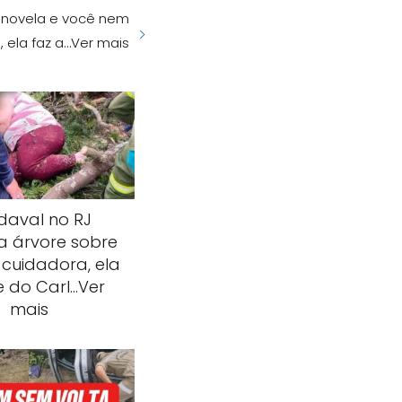
a novela e você nem
, ela faz a…Ver mais
daval no RJ
a árvore sobre
 cuidadora, ela
 do Carl…Ver
mais