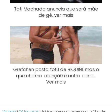
Tati Machado anuncia que será mãe
de gê…ver mais
Gretchen posta fot0 de BlQUlNI, mas o
que chama atençã0 é outra coisa…
Ver mais
Vitublog
TV famosos
Foi isso que aconteceu com a filha de