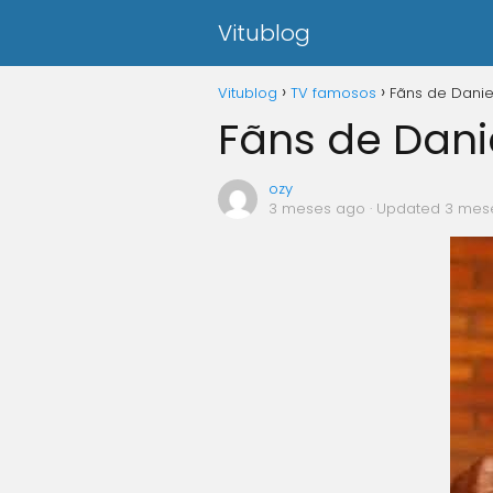
Vitublog
Vitublog
TV famosos
Fãns de Danie
Fãns de Dani
ozy
3 meses ago
· Updated 3 mes