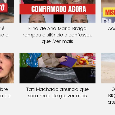
 é
Filha de Ana Maria Braga
Ao
ue o
rompeu o silêncio e confessou
que…Ver mais
obre
Tati Machado anuncia que
G
ta de
será mãe de gê…ver mais
Bl
at