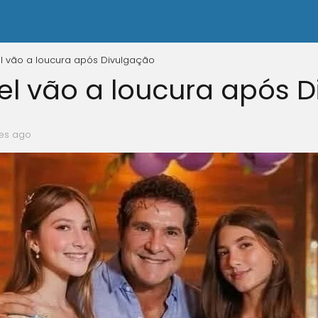
l vão a loucura após Divulgação
el vão a loucura após 
es ago