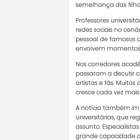
semelhança das filhas
Professores universi
redes sociais no cená
pessoal de famosos 
envolvem momentos r
Nos corredores acadêm
passaram a discutir
artistas e fãs. Muito
cresce cada vez mais 
A notícia também imp
universitárias, que r
assunto. Especialist
grande capacidade de