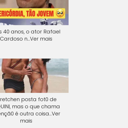
s 40 anos, o ator Rafael
Cardoso n…Ver mais
retchen posta fot0 de
QUlNI, mas o que chama
ençã0 é outra coisa…Ver
mais