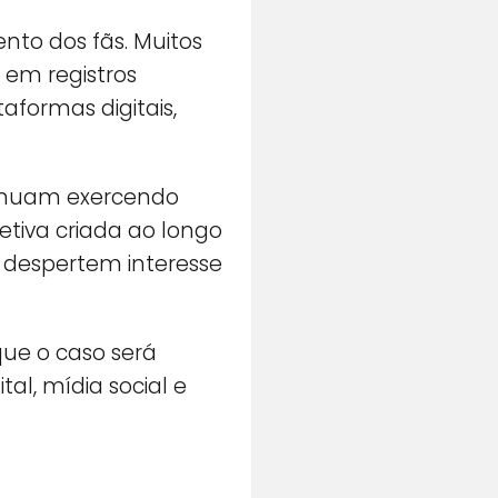
nto dos fãs. Muitos
 em registros
formas digitais,
tinuam exercendo
fetiva criada ao longo
s despertem interesse
que o caso será
l, mídia social e