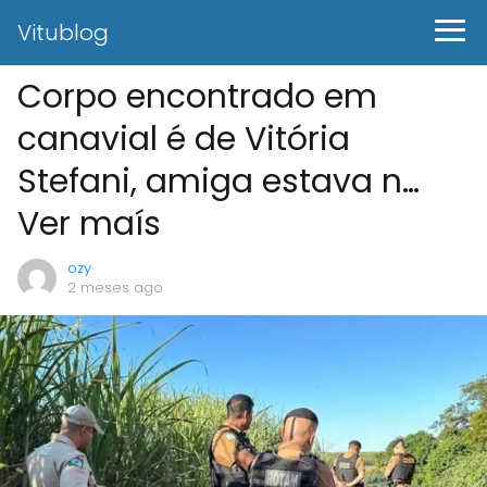
Vitublog
Corpo encontrado em
canavial é de Vitória
Stefani, amiga estava n…
Ver maís
ozy
2 meses ago