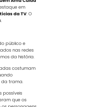
uem Ama Cuida
destaque em
tícias da TV
. O
.
o público e
ados nas redes
mos da história.
peradas costumam
quando
s da trama.
 possíveis
caram que os
 os personagens.