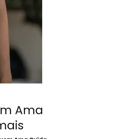
uem Ama
 mais