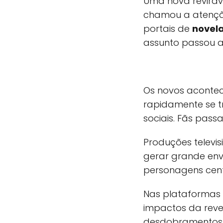
Uma nova revira
chamou a atençã
portais de
novel
assunto passou 
Os novos acontec
rapidamente se 
sociais. Fãs pass
Produções televi
gerar grande env
personagens cent
Nas plataformas 
impactos da reve
desdobramentos 