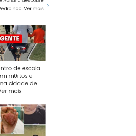
e Adriana descobre
Pedro não…Ver mais
entro de escola
am m0rtos e
 na cidade de…
Ver mais