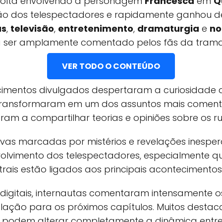
volta envolvendo a personagem
Francesca
em
Q
o dos telespectadores e rapidamente ganhou 
as
,
televisão
,
entretenimento
,
dramaturgia
e
no
a ser amplamente comentado pelos fãs da trama
VER TODO O CONTEÚDO
imentos divulgados despertaram a curiosidade d
transformaram em um dos assuntos mais coment
aram a compartilhar teorias e opiniões sobre os ru
sivas marcadas por mistérios e revelações ines
olvimento dos telespectadores, especialmente 
rais estão ligados aos principais acontecimento
digitais, internautas comentaram intensamente os
lação para os próximos capítulos. Muitos desta
podem alterar completamente a dinâmica entre