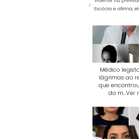
Vidente faz previsã
Escócia e afirma, e
Médico legista
lágrimas ao r
que encontrou
do m…Ver 