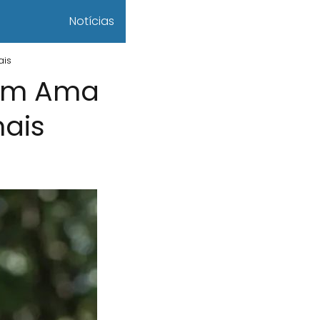
Notícias
ais
uem Ama
mais