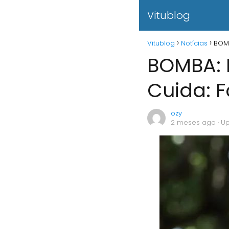
Vitublog
Vitublog
Notícias
BOMB
BOMBA: 
Cuida: 
ozy
2 meses ago
· U