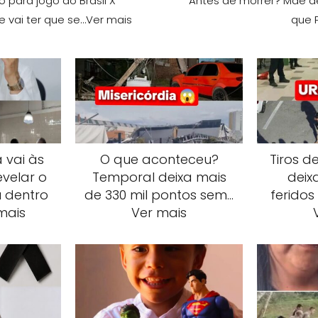
o para jogo do Brasil X
Antes de morrer? Mãe d
le vai ter que se…Ver mais
que 
 vai às
O que aconteceu?
Tiros d
evelar o
Temporal deixa mais
deix
 dentro
de 330 mil pontos sem…
feridos
mais
Ver mais