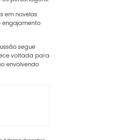
os em novelas
 o engajamento
cussão segue
nece voltada para
ão envolvendo