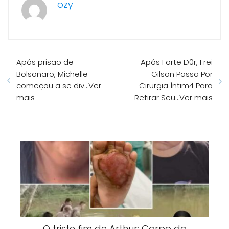
ozy
Após prisão de
Após Forte D0r, Frei
Bolsonaro, Michelle
Gilson Passa Por
começou a se div…Ver
Cirurgia Íntim4 Para
mais
Retirar Seu…Ver mais
O triste fim de Arthur: Corpo do