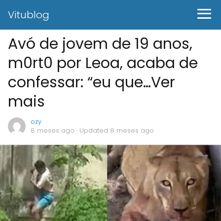
Vitublog
Avó de jovem de 19 anos,
m0rt0 por Leoa, acaba de
confessar: “eu que…Ver
mais
ozy
8 meses ago
· Updated 8 meses ago