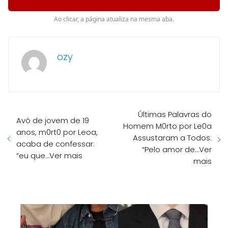
Ao clicar, a página atualiza na mesma aba.
ozy
Últimas Palavras do
Avó de jovem de 19
Homem M0rto por Le0a
anos, m0rt0 por Leoa,
Assustaram a Todos:
acaba de confessar:
“Pelo amor de…Ver
“eu que…Ver mais
mais