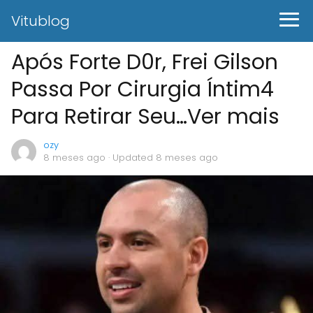
Vitublog
Após Forte D0r, Frei Gilson
Passa Por Cirurgia Íntim4
Para Retirar Seu…Ver mais
ozy
8 meses ago
· Updated 8 meses ago