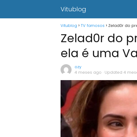
Vitublog
Vitublog
TV famosos
Zelad0r do pr
Zelad0r do p
ela é uma V
ozy
4 meses ago
· Updated 4 mes