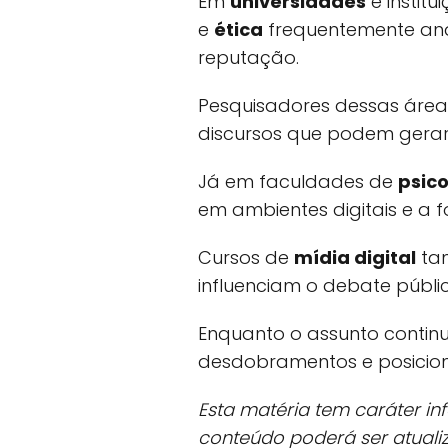
Em
universidades
e institu
e
ética
frequentemente anal
reputação.
Pesquisadores dessas áreas
discursos que podem gerar
Já em faculdades de
psico
em ambientes digitais e a 
Cursos de
mídia digital
tam
influenciam o debate públic
Enquanto o assunto contin
desdobramentos e posicion
Esta matéria tem caráter i
conteúdo poderá ser atual