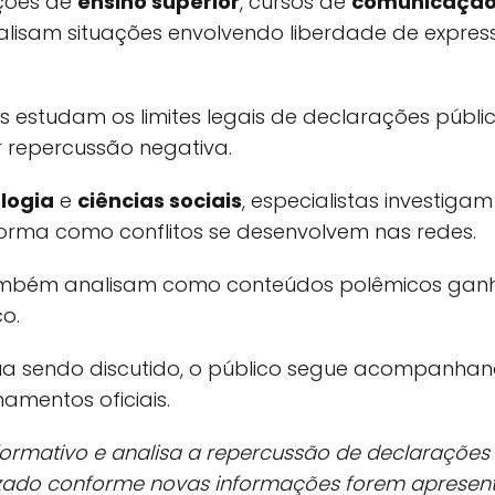
ições de
ensino superior
, cursos de
comunicação 
isam situações envolvendo liberdade de expressã
 estudam os limites legais de declarações públic
 repercussão negativa.
logia
e
ciências sociais
, especialistas investig
forma como conflitos se desenvolvem nas redes.
bém analisam como conteúdos polêmicos ganha
o.
ua sendo discutido, o público segue acompanhan
amentos oficiais.
nformativo e analisa a repercussão de declarações
izado conforme novas informações forem apresen