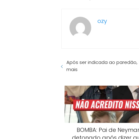
ozy
Após ser indicada ao paredão,
mais
BOMBA: Pai de Neymar
detonado após dizer q