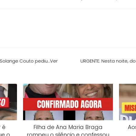
 Solange Couto pediu…Ver
URGENTE: Nesta noite, d
 é
Filha de Ana Maria Braga
Ao
ue o
rompeu o silêncio e confessou