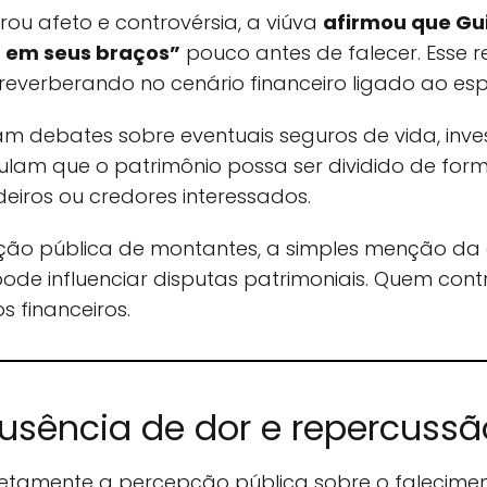
u afeto e controvérsia, a viúva
afirmou que Gu
u em seus braços”
pouco antes de falecer. Esse 
reverberando no cenário financeiro ligado ao espó
m debates sobre eventuais seguros de vida, inve
ulam que o patrimônio possa ser dividido de for
eiros ou credores interessados.
ão pública de montantes, a simples menção da
pode influenciar disputas patrimoniais. Quem con
 financeiros.
usência de dor e repercussã
iretamente a percepção pública sobre o falecime