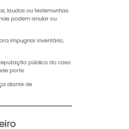
os, laudos ou testemunhas.
unais podem anular ou
ara impugnar inventário,
A reputação pública do caso
nde porte.
ça diante de
eiro