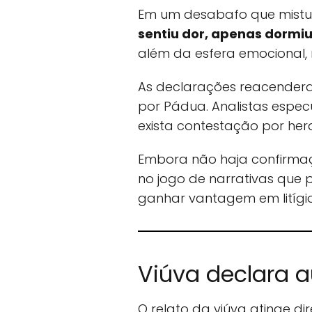
Em um desabafo que misturo
sentiu dor, apenas dormi
além da esfera emocional, 
As declarações reacendera
por Pádua. Analistas espec
exista contestação por herd
Embora não haja confirmaç
no jogo de narrativas que 
ganhar vantagem em litígios
Viúva declara a
O relato da viúva atinge d