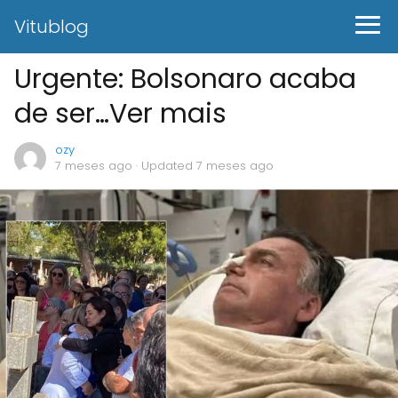
Vitublog
Urgente: Bolsonaro acaba
de ser…Ver mais
ozy
7 meses ago
· Updated 7 meses ago