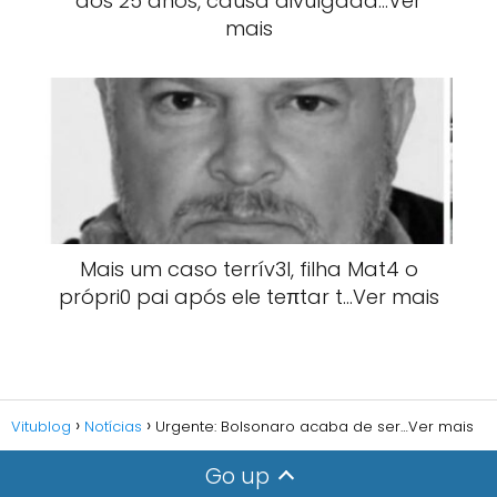
aos 25 anos, causa divulgada…Ver
mais
Mais um caso terrív3l, filha Mat4 o
própri0 pai após ele teπtar t…Ver mais
Vitublog
Notícias
Urgente: Bolsonaro acaba de ser…Ver mais
Go up