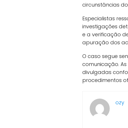
circunstâncias do
Especialistas re
investigações deta
e a verificação 
apuração dos ac
O caso segue se
comunicação. As 
divulgadas confo
procedimentos ofi
ozy