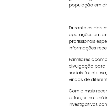
população em div
Durante os dois 
operações em áre
profissionais espe
informações rece
Familiares acom
divulgação para 
sociais foi inte
vindas de diferen
Com o mais rece
esforços na anál
investigativos 