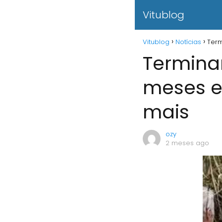
Vitublog
Vitublog
Notícias
Term
Termina
meses el
mais
ozy
2 meses ago