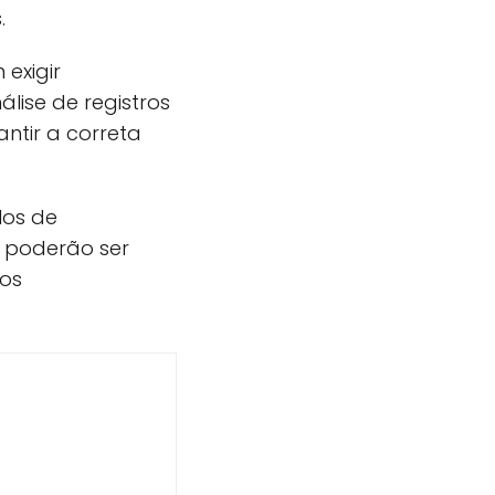
.
exigir
álise de registros
ntir a correta
los de
 poderão ser
dos