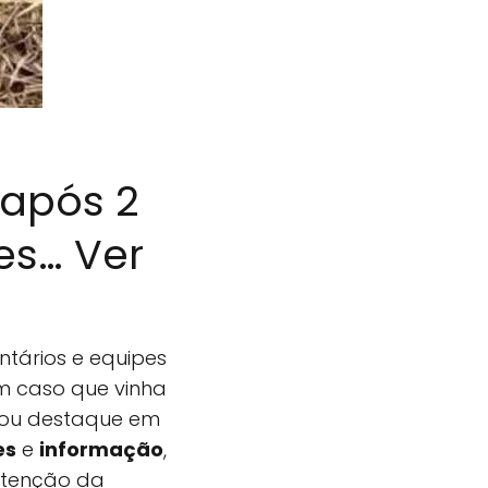
 após 2
es… Ver
ntários e equipes
m caso que vinha
hou destaque em
es
e
informação
,
atenção da