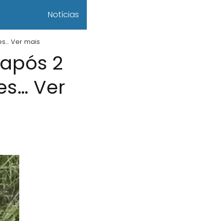
Notícias
es… Ver mais
 após 2
es… Ver