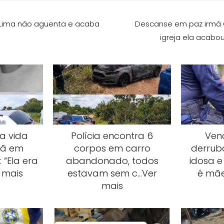
 Lima não aguenta e acaba
Descanse em paz irmã C
igreja ela acabo
a vida
Polícia encontra 6
Ven
hã em
corpos em carro
derrub
 “Ela era
abandonado, todos
idosa e
 mais
estavam sem c…Ver
é mãe
mais