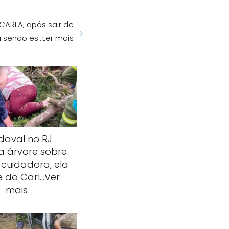
ARLA, após sair de
u sendo es…Ler mais
daval no RJ
a árvore sobre
 cuidadora, ela
 do Carl…Ver
mais