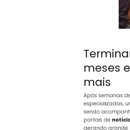
Termina
meses el
mais
Após semanas de 
especializadas, 
sendo acompanha
portais de
notíci
gerando grande r