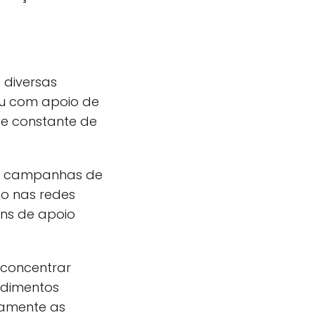
 diversas
ou com apoio de
ise constante de
m campanhas de
ão nas redes
ens de apoio
concentrar
edimentos
tamente as