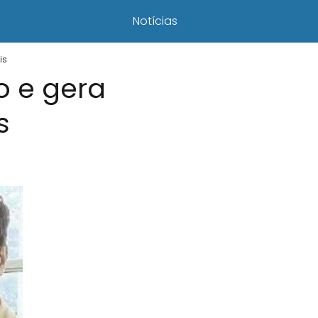
Notícias
is
o e gera
s