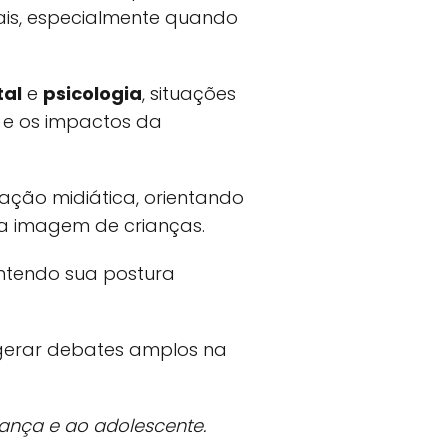
ais, especialmente quando
tal
e
psicologia
, situações
a e os impactos da
ção midiática, orientando
da imagem de crianças.
antendo sua postura
 gerar debates amplos na
iança e ao adolescente.