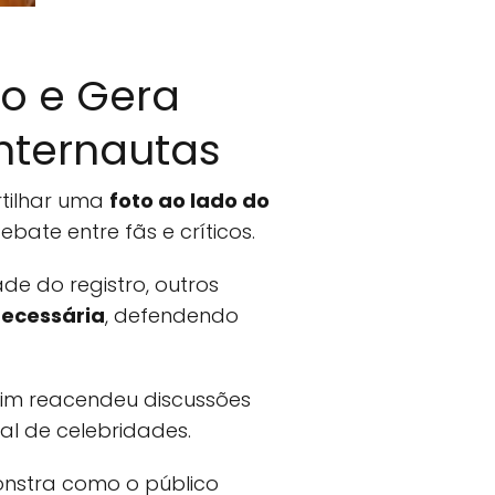
ho e Gera
Internautas
rtilhar uma
foto ao lado do
ate entre fãs e críticos.
e do registro, outros
ecessária
, defendendo
im reacendeu discussões
tal de celebridades.
nstra como o público