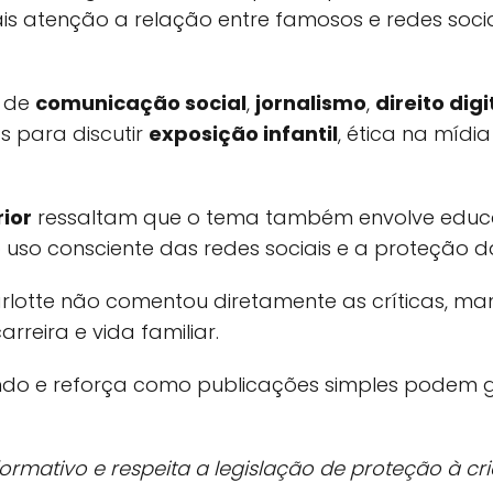
s atenção a relação entre famosos e redes soci
s de
comunicação social
,
jornalismo
,
direito digi
s para discutir
exposição infantil
, ética na mídi
ior
ressaltam que o tema também envolve educa
o uso consciente das redes sociais e a proteção 
rlotte não comentou diretamente as críticas, m
rreira e vida familiar.
indo e reforça como publicações simples podem
formativo e respeita a legislação de proteção à cr