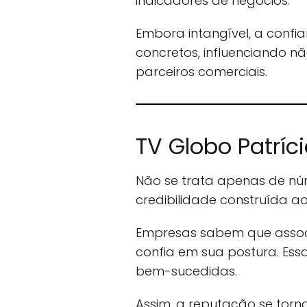
indicadores de negócios.
Embora intangível, a confi
concretos, influenciando 
parceiros comerciais.
TV Globo Patríc
Não se trata apenas de núm
credibilidade construída a
Empresas sabem que associ
confia em sua postura. Es
bem-sucedidas.
Assim, a reputação se torna