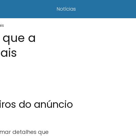
Notícias
is
 que a
ais
eiros do anúncio
rmar detalhes que