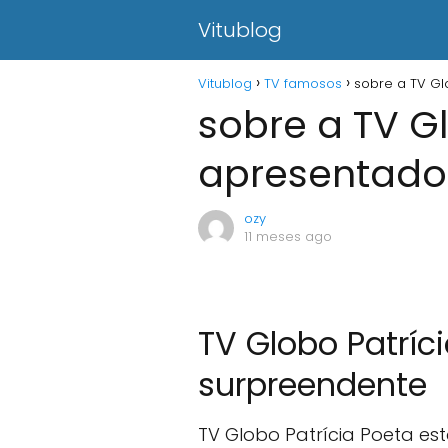
Vitublog
Vitublog
TV famosos
sobre a TV Gl
sobre a TV G
apresentador
ozy
11 meses ago
TV Globo Patríc
surpreendente
TV Globo Patrícia Poeta es