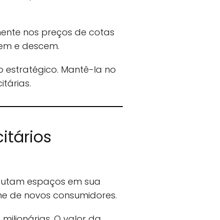
mente nos preços de cotas
obem e descem.
 estratégico. Mantê-la no
itárias.
itários
isputam espaços em sua
 de novos consumidores.
milionárias. O valor da