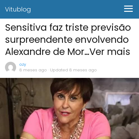
Vitublog
Sensitiva faz triste previsão
surpreendente envolvendo
Alexandre de Mor…Ver mais
ozy
8 meses ago
· Updated 8 meses ago