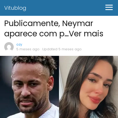
Vitublog
Publicamente, Neymar
aparece com p…Ver mais
ozy
5 meses ago
· Updated 5 meses ago