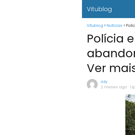
Vitublog
Vitublog
Notícias
Polí
Polícia 
abandon
Ver mai
ozy
2 meses ago
· U