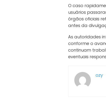
O caso rapidamen
usuários passar
órgãos oficiais 
antes da divulga
As autoridades i
conforme o avanç
continuam trabal
eventuais respon
ozy