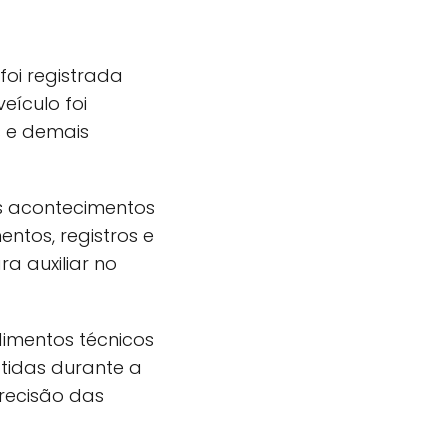
oi registrada
eículo foi
s e demais
 os acontecimentos
ntos, registros e
a auxiliar no
imentos técnicos
btidas durante a
recisão das