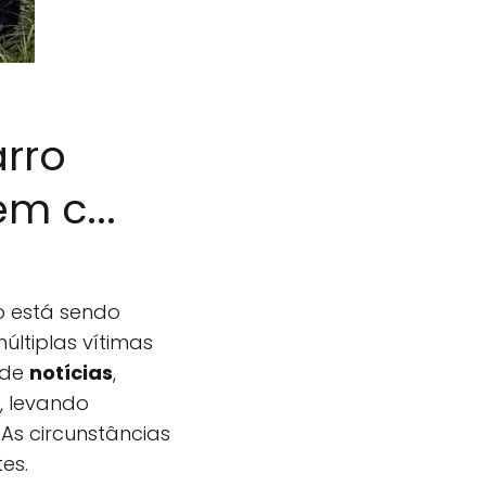
arro
m c...
 está sendo
ltiplas vítimas
 de
notícias
,
, levando
s circunstâncias
es.