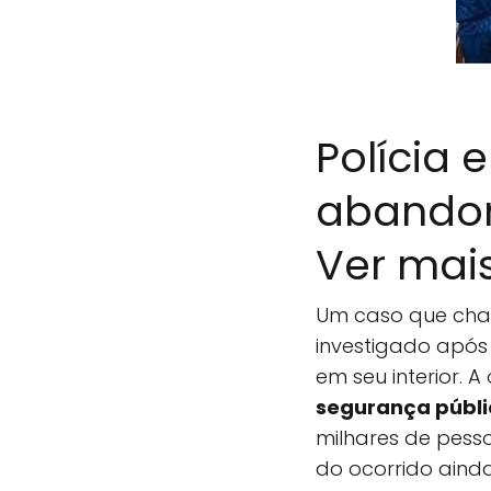
Polícia 
abandon
Ver mai
Um caso que cha
investigado após
em seu interior.
segurança públi
milhares de pess
do ocorrido aind