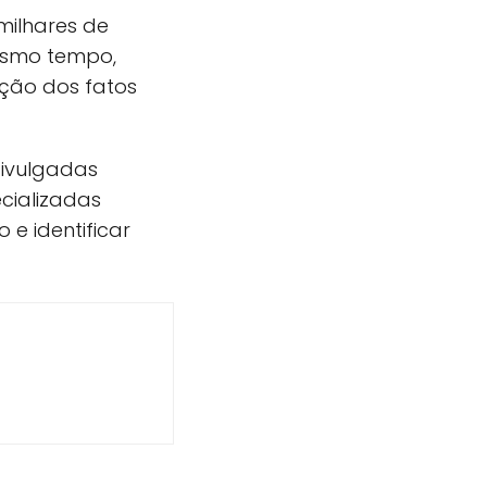
milhares de
esmo tempo,
ação dos fatos
divulgadas
cializadas
e identificar