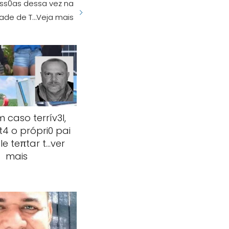
ss0as dessa vez na
ade de T…Veja mais
 caso terrív3l,
t4 o própri0 pai
le teπtar t…ver
mais