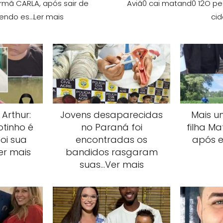
rmã CARLA, após sair de
Aviã0 cai matand0 12O pe
sendo es…Ler mais
cid
 Arthur:
Jovens desaparecidas
Mais um
tinho é
no Paraná foi
filha Ma
oi sua
encontradas os
após e
er mais
bandidos rasgaram
suas…Ver mais