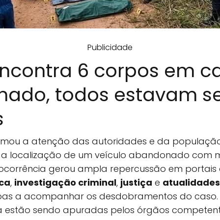
Publicidade
encontra 6 corpos em c
ado, todos estavam se
s
mou a atenção das autoridades e da população
 a localização de um veículo abandonado com mú
 A ocorrência gerou ampla repercussão em portais
ca
,
investigação criminal
,
justiça
e
atualidades
oas a acompanhar os desdobramentos do caso. A
a estão sendo apuradas pelos órgãos competent