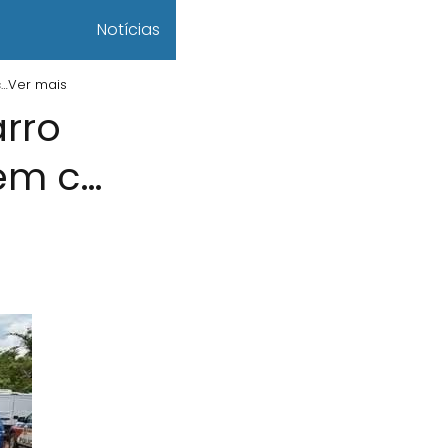
Notícias
c…Ver mais
arro
em c…