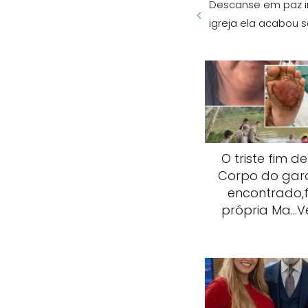
Descanse em paz i
igreja ela acabou 
O triste fim de
Corpo do garo
encontrado,f
própria Ma…V