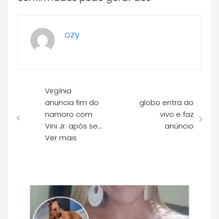
ozy
Virgínia
anuncia fim do
globo entra ao
namoro com
vivo e faz
Vini Jr. após se…
anúncio
Ver mais