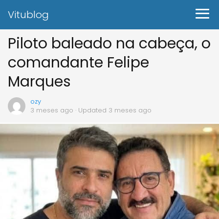
Vitublog
Piloto baleado na cabeça, o
comandante Felipe
Marques
ozy
3 meses ago
· Updated 3 meses ago