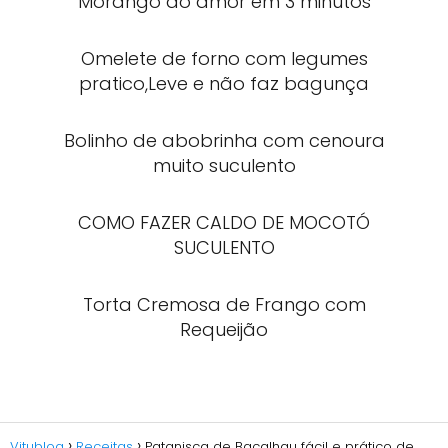
Morango do amor em 3 minutos
Omelete de forno com legumes
pratico,Leve e não faz bagunça
Bolinho de abobrinha com cenoura
muito suculento
COMO FAZER CALDO DE MOCOTÓ
SUCULENTO
Torta Cremosa de Frango com
Requeijão
Vitublog
Receitas
Patanisca de Bacalhau fácil e prático de