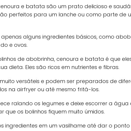
cenoura e batata são um prato delicioso e saudá
 são perfeitos para um lanche ou como parte de 
er apenas alguns ingredientes básicos, como abob
ado e ovos.
inhos de abobrinha, cenoura e batata é que el
ua dieta. Eles são ricos em nutrientes e fibras.
o muito versáteis e podem ser preparados de dife
los na airfryer ou até mesmo fritá-los.
ece ralando os legumes e deixe escorrer a água d
ar que os bolinhos fiquem muito úmidos.
os ingredientes em um vasilhame até dar o ponto