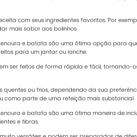
eceita com seus ingredientes favoritos. Por exemp
dar mais sabor aos bolinhos.
, cenoura e batata são uma ótima opção para q
erfeitos para um jantar ou lanche.
dem ser feitos de forma rápida e fácil, tornand
os quentes ou frios, dependendo da sua preferên
u como parte de uma refeição mais substancial.
cenoura e batata são uma ótima maneira de incl
ientes e fibras.
o muito versáteis e podem ser preparados de dife