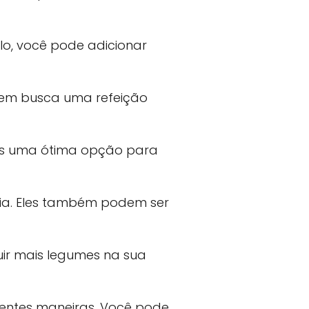
lo, você pode adicionar
uem busca uma refeição
o-os uma ótima opção para
cia. Eles também podem ser
uir mais legumes na sua
rentes maneiras. Você pode