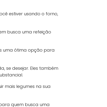
cê estiver usando o forno,
uem busca uma refeição
o-os uma ótima opção para
a, se desejar. Eles também
bstancial.
uir mais legumes na sua
o para quem busca uma