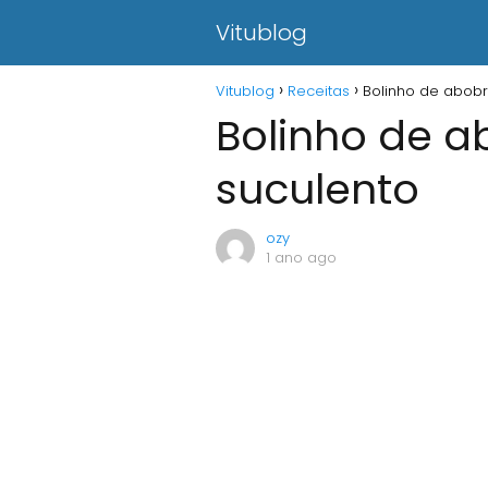
Vitublog
Vitublog
Receitas
Bolinho de abob
Bolinho de 
suculento
ozy
1 ano ago